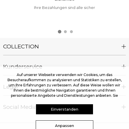
Ihre Bezahlungen sind alle sicher
COLLECTION
Kunderservice
Auf unserer Webseite verwenden wir Cookies, um das
Besucheraufkommen zu analysieren und Statistiken zu erstellen,
um Ihre Erfahrungen zu verbessern. Auf diese Weise wollen wir
Legal
Ihnen die bestmögliche Navigation garantieren und Ihnen
personalisierte Angebote und Dienstleistungen anbieten. Sie
können diese Maßnahmen jetzt akzeptieren oder die
Social Media
Verwendung Ihrer Daten individuell anpassen. Weitere
Einverstanden
Informationen findest du in unserer
Datenschutzerklärung.
Anpassen