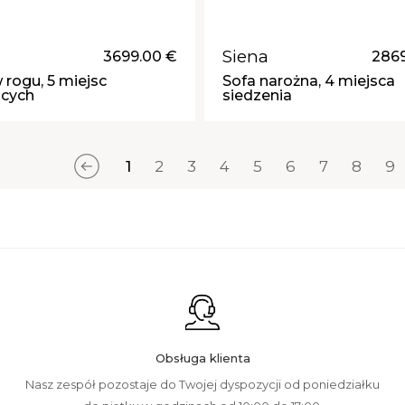
Siena
3699.00 €
2869
 rogu, 5 miejsc
Sofa narożna, 4 miejsca
ących
siedzenia
1
2
3
4
5
6
7
8
9
Obsługa klienta
Nasz zespół pozostaje do Twojej dyspozycji od poniedziałku