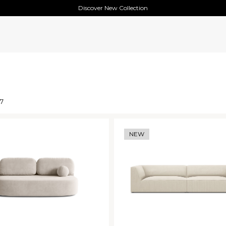
Discover New Collection
07
NEW