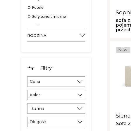
Fotele
Soph
Sofy panoramiczne
sofa z
pojem
Sofy narożne
przec
Pufy
RODZINA
Szezlongi
NEW
Sofy modułowe
Filtry
Cena
Kolor
Tkanina
Siena
Długość
Sofa 2